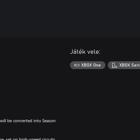
Játék vele:
XBOX One
XBOX Seri
 will be converted into Season
, set on high-speed circuits