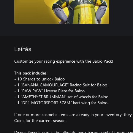
Leírás
Customize your racing experience with the Baloo Pack!
This pack includes:
- 10 Shards to unlock Baloo
- 1 "BANANA CAMOUFLAGE" Racing Suit for Baloo
- 1 "PAW PAW" License Plate for Baloo
- 1 "AMETHYST BRUMMAN" set of wheels for Baloo
- 1 "DP1 MOTORSPORT 378M" kart wing for Baloo
If one or more cosmetic items are already in your inventory, they
Coins for the current season.
Disney Speedstorm is the ultimate hero-based combat racing game