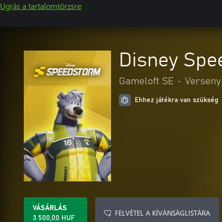
Ugrás a tartalomtörzsre
Disney Spe
Gameloft SE
•
Verseny
Ehhez játékra van szükség
VÁSÁRLÁS
FELVÉTEL A KÍVÁNSÁGLISTÁRA
3 500,00 HUF