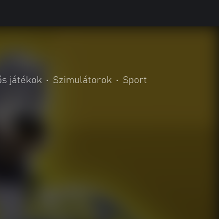
s játékok
•
Szimulátorok
•
Sport