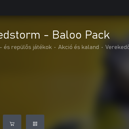
edstorm - Baloo Pack
- és repülős játékok
•
Akció és kaland
•
Verekedő