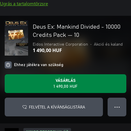
Ugrás a tartalomtörzsre
Deus Ex: Mankind Divided - 10000
Credits Pack — 10
Eidos Interactive Corporation
•
Akció és kaland
1 490,00 HUF
Ehhez játékra van szükség
VÁSÁRLÁS
1 490,00 HUF
FELVÉTEL A KÍVÁNSÁGLISTÁRA
● ● ●