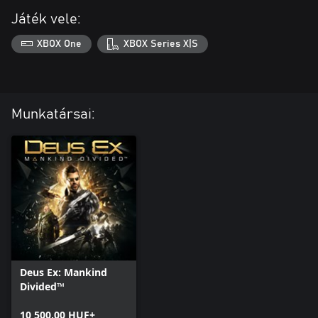
Játék vele:
XBOX One
XBOX Series X|S
Munkatársai:
Deus Ex: Mankind
Divided™
10 500,00 HUF+