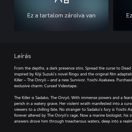
Ez a tartalom zárolva van
Ez
Leírás
From the depths, a dark presence stirs. Spread the curse to Dead
inspired by Kōji Suzuki’s novel Ringu and the original film adapta
Killer – The Onryō – and a new Survivor, Yoichi Asakawa. Purchas
exclusive charm: Cursed Videotape.
The Killer is Sadako, The Onryō. With immense powers and a fear
perish in a watery grave. Her violent wrath manifested into a cu
viewers to a chilling fate. No stranger to Sadako’s fury is Yoichi
forever altered by The Onryō’s rage. Now a marine biologist, his s
answers drove him through treacherous waters, deep into a real