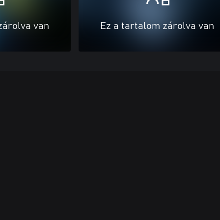
zárolva van
Ez a tartalom zárolva van