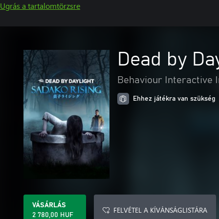
Ugrás a tartalomtörzsre
Dead by Da
Behaviour Interactive I
Ehhez játékra van szükség
VÁSÁRLÁS
FELVÉTEL A KÍVÁNSÁGLISTÁRA
2 780,00 HUF