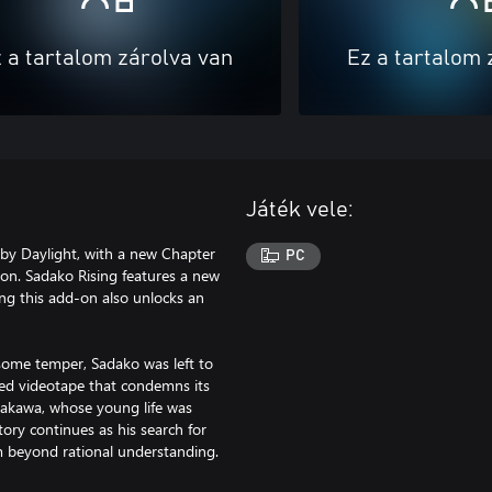
 a tartalom zárolva van
Ez a tartalom 
Játék vele:
 by Daylight, with a new Chapter
PC
tion. Sadako Rising features a new
ing this add-on also unlocks an
some temper, Sadako was left to
rsed videotape that condemns its
 Asakawa, whose young life was
tory continues as his search for
m beyond rational understanding.