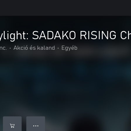
ylight: SADAKO RISING C
nc.
•
Akció és kaland
•
Egyéb
● ● ●