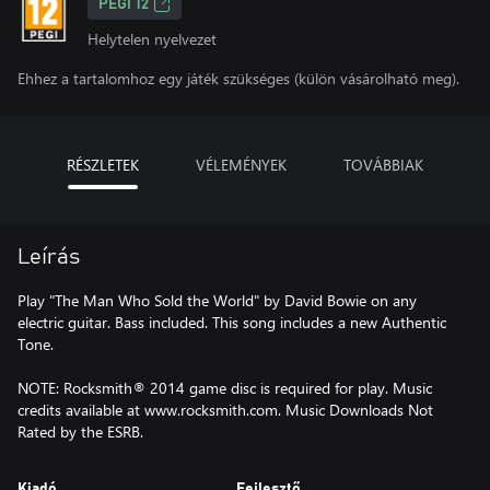
PEGI 12
Helytelen nyelvezet
Ehhez a tartalomhoz egy játék szükséges (külön vásárolható meg).
RÉSZLETEK
VÉLEMÉNYEK
TOVÁBBIAK
Leírás
Play "The Man Who Sold the World" by David Bowie on any
electric guitar. Bass included. This song includes a new Authentic
Tone.
NOTE: Rocksmith® 2014 game disc is required for play. Music
credits available at www.rocksmith.com. Music Downloads Not
Rated by the ESRB.
Kiadó
Fejlesztő