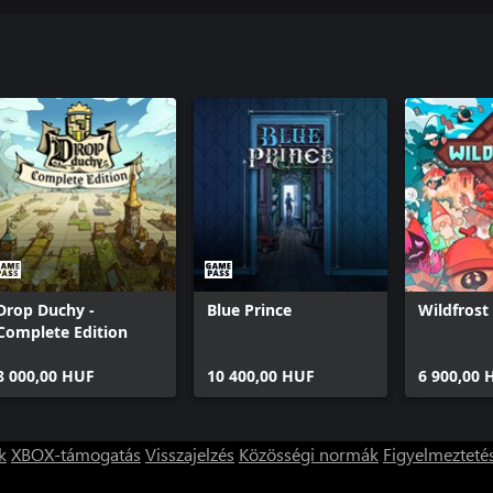
Drop Duchy -
Blue Prince
Wildfrost
Complete Edition
8 000,00 HUF
10 400,00 HUF
6 900,00 
k
XBOX-támogatás
Visszajelzés
Közösségi normák
Figyelmezteté