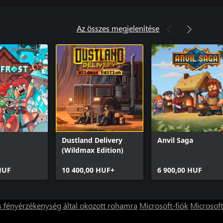
Az összes megjelenítése
Dustland Delivery
Anvil Saga
(Wildmax Edition)
HUF
10 400,00 HUF+
6 900,00 HUF
s fényérzékenység által okozott rohamra
Microsoft-fiók
Microsoft