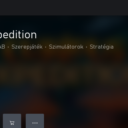
edition
AB
•
Szerepjáték
•
Szimulátorok
•
Stratégia
● ● ●