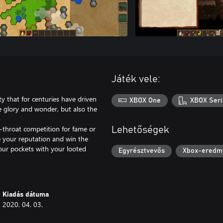
Játék vele:
ty that for centuries have driven
XBOX One
XBOX Seri
he glory and wonder, but also the
-throat competition for fame or
Lehetőségek
se your reputation and win the
our pockets with your looted
Egyrésztvevős
Xbox-eredm
Kiadás dátuma
2020. 04. 03.