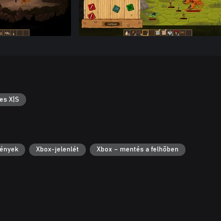
es X|S
ények
Xbox-jelenlét
Xbox – mentés a felhőben