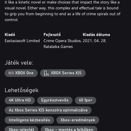
it like a kinetic novel or make choices that impact the story like a
visual novel. Either way, this complex and effectual tale is bound
to grip you from beginning to end as a life of crime spirals out of
control.
Kiadó
Fejlesztő
Kiadás dátuma
Eastasiasoft Limited
Crime Opera Studios,
2021. 04. 28.
Ratalaika Games
Játék vele:
XBOX One
XBOX Series X|S
Lehetőségek
4K Ultra HD
Egyrésztvevős
60 fps+
Az Xbox Series X|S konzolra optimalizálva
Intelligens kézbesítés
Xbox-eredmények
Xbox-jelenlét
Xbox – mentés a felhőben