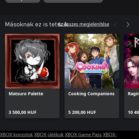
Az összes megjelenítése
Másoknak ez is tetszik
Matsuro Palette
Cooking Companions
Ragi
3 500,00 HUF
5 200,00 HUF
10 4
XBOX konzolok
XBOX-játékok
XBOX Game Pass
XBOX-