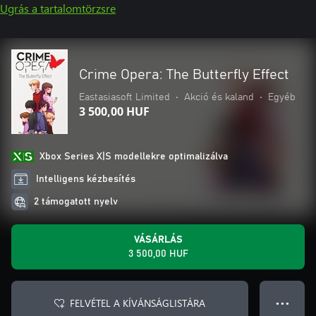
Ugrás a tartalomtörzsre
Crime Opera: The Butterfly Effect
Eastasiasoft Limited
•
Akció és kaland
•
Egyéb
3 500,00 HUF
Xbox Series X|S modellekre optimalizálva
Intelligens kézbesítés
2 támogatott nyelv
VÁSÁRLÁS
3 500,00 HUF
FELVÉTEL A KÍVÁNSÁGLISTÁRA
● ● ●