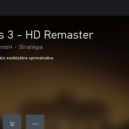
 3 - HD Remaster
 GmbH
•
Stratégia
ézi eszközökre optimalizálva
● ● ●