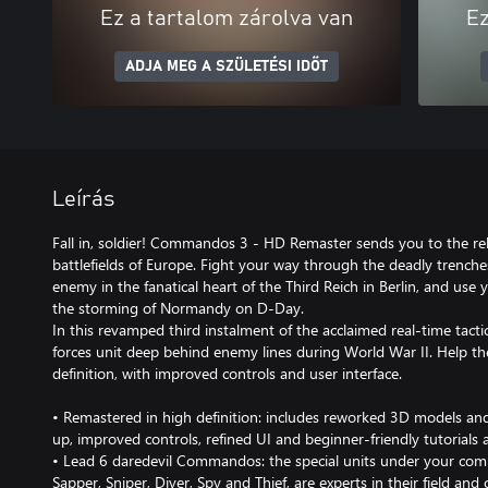
Ez a tartalom zárolva van
Ez
ADJA MEG A SZÜLETÉSI IDŐT
Leírás
Fall in, soldier! Commandos 3 - HD Remaster sends you to the re
battlefields of Europe. Fight your way through the deadly trenche
enemy in the fanatical heart of the Third Reich in Berlin, and use
the storming of Normandy on D-Day.
In this revamped third instalment of the acclaimed real-time tactic
forces unit deep behind enemy lines during World War II. Help the 
definition, with improved controls and user interface.
• Remastered in high definition: includes reworked 3D models and
up, improved controls, refined UI and beginner-friendly tutorials 
• Lead 6 daredevil Commandos: the special units under your com
Sapper, Sniper, Diver, Spy and Thief, are experts in their field and 