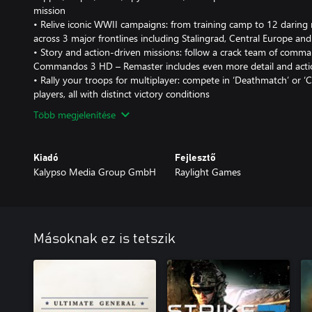
mission
• Relive iconic WWII campaigns: from training camp to 12 daring 
across 3 major frontlines including Stalingrad, Central Europe a
• Story and action-driven missions: follow a crack team of comman
Commandos 3 HD – Remaster includes even more detail and actio
• Rally your troops for multiplayer: compete in ‘Deathmatch’ or ‘C
players, all with distinct victory conditions
Több megjelenítése
Kiadó
Fejlesztő
Kalypso Media Group GmbH
Raylight Games
Másoknak ez is tetszik