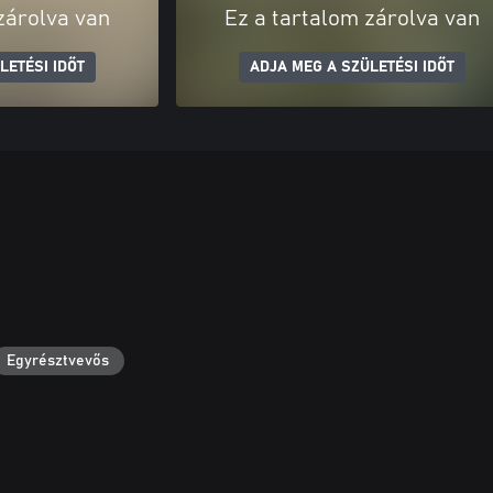
zárolva van
Ez a tartalom zárolva van
LETÉSI IDŐT
ADJA MEG A SZÜLETÉSI IDŐT
Egyrésztvevős