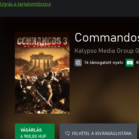
Ugrás a tartalomtörzsre
Commandos
Kalypso Media Group
14 támogatott nyelv
K
VÁSÁRLÁS
FELVÉTEL A KÍVÁNSÁGLISTÁRA
6 900,00 HUF