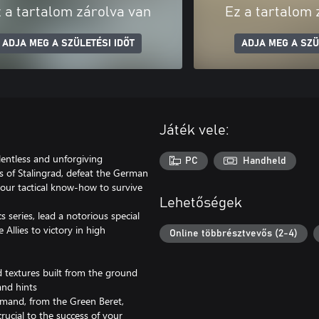
 a tartalom zárolva van
Ez a tartalom 
ADJA MEG A SZÜLETÉSI IDŐT
ADJA MEG A SZÜ
Játék vele:
lentless and unforgiving
PC
Handheld
s of Stalingrad, defeat the German
 your tactical know-how to survive
Lehetőségek
s series, lead a notorious special
Allies to victory in high
Online többrésztvevős (2-4)
 textures built from the ground
and hints
mand, from the Green Beret,
crucial to the success of your