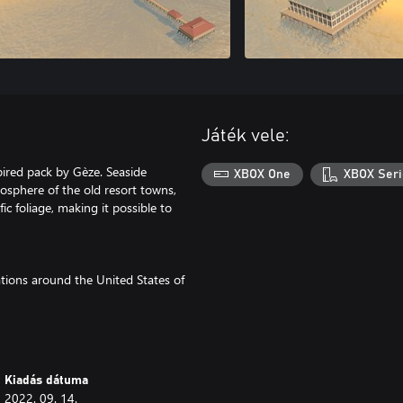
Játék vele:
pired pack by Gèze. Seaside
XBOX One
XBOX Seri
tmosphere of the old resort towns,
c foliage, making it possible to
ations around the United States of
Kiadás dátuma
2022. 09. 14.