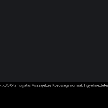
k
XBOX-támogatás
Visszajelzés
Közösségi normák
Figyelmezteté