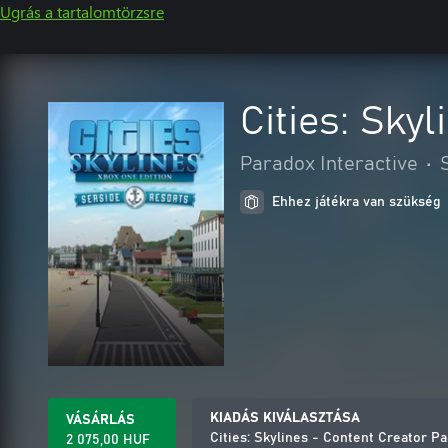
Ugrás a tartalomtörzsre
Cities: Sky
Paradox Interactive
•
Ehhez játékra van szükség
KIADÁS KIVÁLASZTÁSA
VÁSÁRLÁS
Cities: Skylines - Content Creator P
2 075,00 HUF