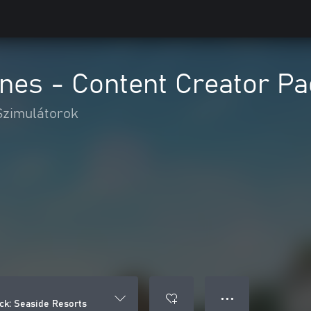
lines - Content Creator P
Szimulátorok
● ● ●
ack: Seaside Resorts