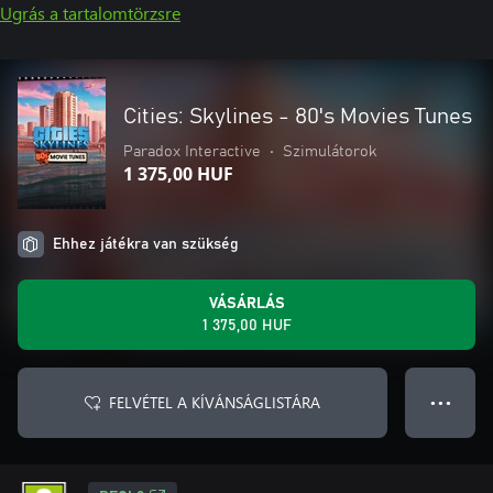
Ugrás a tartalomtörzsre
Cities: Skylines - 80's Movies Tunes
Paradox Interactive
•
Szimulátorok
1 375,00 HUF
Ehhez játékra van szükség
VÁSÁRLÁS
1 375,00 HUF
FELVÉTEL A KÍVÁNSÁGLISTÁRA
● ● ●