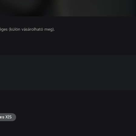
éges (külön vásárolható meg).
es X|S