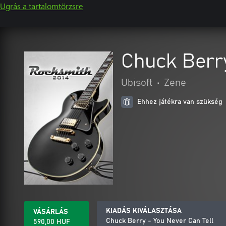
Ugrás a tartalomtörzsre
Chuck Berry
Ubisoft
•
Zene
Ehhez játékra van szükség
KIADÁS KIVÁLASZTÁSA
VÁSÁRLÁS
Chuck Berry - You Never Can Tell
590,00 HUF