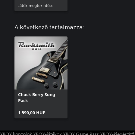
Játék megtekintése
A következő tartalmazza:
Chuck Berry Song
Pack
1 590,00 HUF
XBOX konzolok
XBOX-játékok
XBOX Game Pass
XBOX-kiegészítő