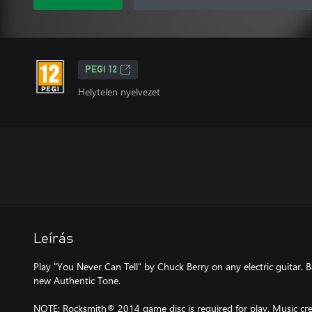
PEGI 12
Helytelen nyelvezet
Leírás
Play "You Never Can Tell" by Chuck Berry on any electric guitar. B
new Authentic Tone.
NOTE: Rocksmith® 2014 game disc is required for play. Music cred