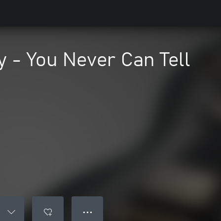
 - You Never Can Tell
● ● ●