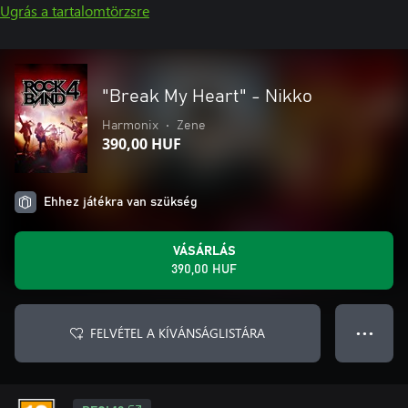
Ugrás a tartalomtörzsre
"Break My Heart" - Nikko
Harmonix
•
Zene
390,00 HUF
Ehhez játékra van szükség
VÁSÁRLÁS
390,00 HUF
FELVÉTEL A KÍVÁNSÁGLISTÁRA
● ● ●