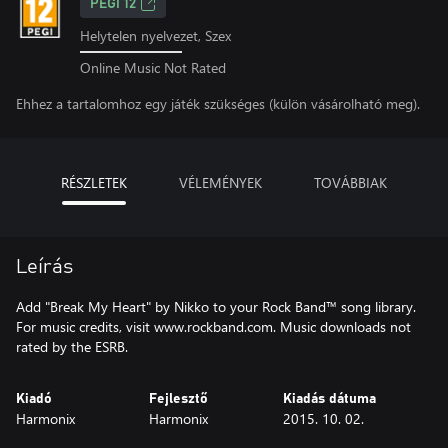
PEGI 12
Helytelen nyelvezet, Szex
Online Music Not Rated
Ehhez a tartalomhoz egy játék szükséges (külön vásárolható meg).
RÉSZLETEK
VÉLEMÉNYEK
TOVÁBBIAK
Leírás
Add "Break My Heart" by Nikko to your Rock Band™ song library.
For music credits, visit www.rockband.com. Music downloads not
rated by the ESRB.
Kiadó
Fejlesztő
Kiadás dátuma
Harmonix
Harmonix
2015. 10. 02.