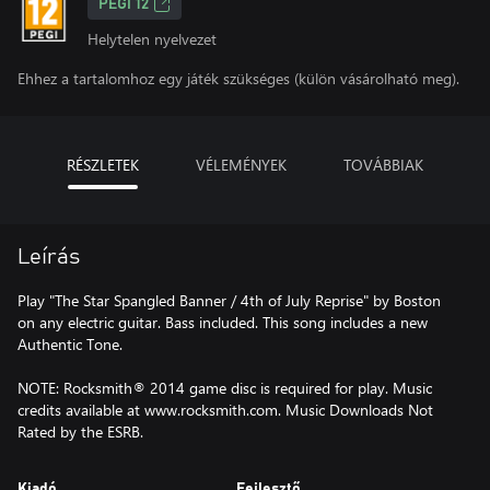
PEGI 12
Helytelen nyelvezet
Ehhez a tartalomhoz egy játék szükséges (külön vásárolható meg).
RÉSZLETEK
VÉLEMÉNYEK
TOVÁBBIAK
Leírás
Play "The Star Spangled Banner / 4th of July Reprise" by Boston
on any electric guitar. Bass included. This song includes a new
Authentic Tone.
NOTE: Rocksmith® 2014 game disc is required for play. Music
credits available at www.rocksmith.com. Music Downloads Not
Rated by the ESRB.
Kiadó
Fejlesztő