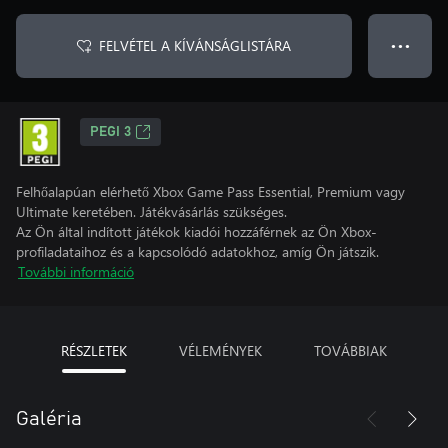
FELVÉTEL A KÍVÁNSÁGLISTÁRA
● ● ●
PEGI 3
Felhőalapúan elérhető Xbox Game Pass Essential, Premium vagy
Ultimate keretében. Játékvásárlás szükséges.
Az Ön által indított játékok kiadói hozzáférnek az Ön Xbox-
profiladataihoz és a kapcsolódó adatokhoz, amíg Ön játszik.
További információ
RÉSZLETEK
VÉLEMÉNYEK
TOVÁBBIAK
Galéria