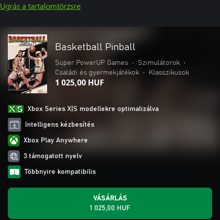
Ugrás a tartalomtörzsre
Basketball Pinball
Super PowerUP Games
•
Szimulátorok
•
Családi és gyermekjátékok
•
Klasszikusok
1 025,00 HUF
Xbox Series X|S modellekre optimalizálva
Intelligens kézbesítés
Xbox Play Anywhere
3 támogatott nyelv
Többnyire kompatibilis
VÁSÁRLÁS
1 025,00 HUF