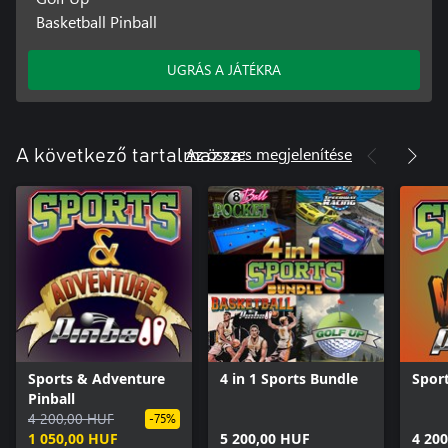
Basketball Pinball
UGRÁS A JÁTÉKRA
Az összes megjelenítése
A következő tartalmazza:
Sports & Adventure
4 in 1 Sports Bundle
Sport
Pinball
4 200,00 HUF
-75%
1 050,00 HUF
5 200,00 HUF
4 20