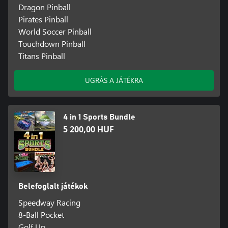
Dragon Pinball
Pirates Pinball
World Soccer Pinball
Touchdown Pinball
Titans Pinball
UGRÁS A JÁTÉKRA
4 in 1 Sports Bundle
5 200,00 HUF
Belefoglalt játékok
Speedway Racing
8-Ball Pocket
Golf Up