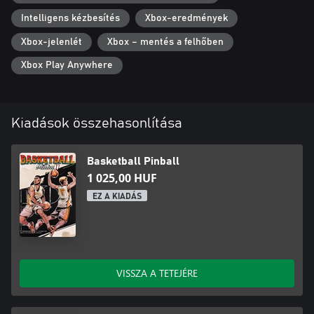
Intelligens kézbesítés
Xbox-eredmények
Xbox-jelenlét
Xbox – mentés a felhőben
Xbox Play Anywhere
Kiadások összehasonlítása
Basketball Pinball
1 025,00 HUF
EZ A KIADÁS
VISSZA A TETEJÉRE