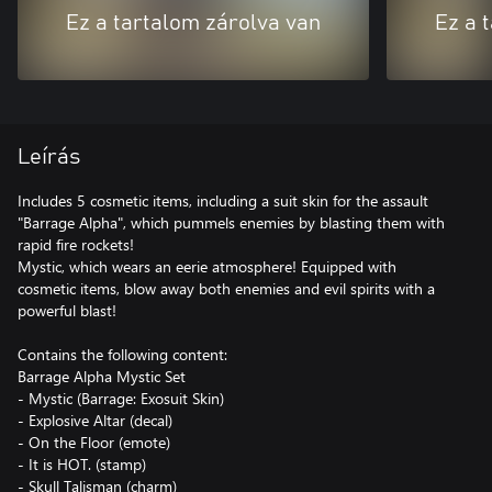
Ez a tartalom zárolva van
Ez a 
Leírás
Includes 5 cosmetic items, including a suit skin for the assault
"Barrage Alpha", which pummels enemies by blasting them with
rapid fire rockets!
Mystic, which wears an eerie atmosphere! Equipped with
cosmetic items, blow away both enemies and evil spirits with a
powerful blast!
Contains the following content:
Barrage Alpha Mystic Set
- Mystic (Barrage: Exosuit Skin)
- Explosive Altar (decal)
- On the Floor (emote)
- It is HOT. (stamp)
- Skull Talisman (charm)