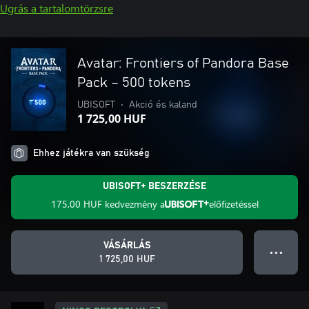
Ugrás a tartalomtörzsre
Avatar: Frontiers of Pandora Base
Pack – 500 tokens
UBISOFT
•
Akció és kaland
1 725,00 HUF
Ehhez játékra van szükség
UBISOFT+ BESZERZÉSE
175,00 HUF
kedvezmény a
előfizetéssel
VÁSÁRLÁS
● ● ●
1 725,00 HUF