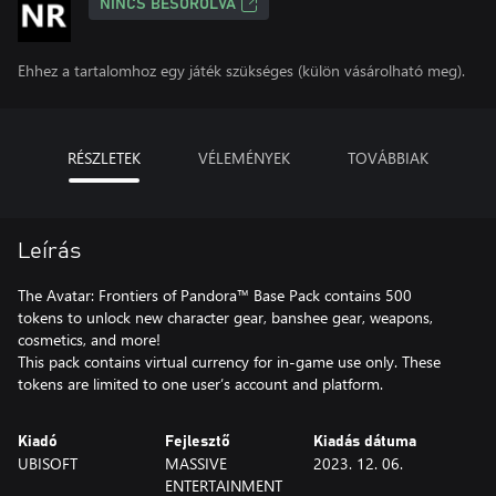
NINCS BESOROLVA
Ehhez a tartalomhoz egy játék szükséges (külön vásárolható meg).
RÉSZLETEK
VÉLEMÉNYEK
TOVÁBBIAK
Leírás
The Avatar: Frontiers of Pandora™ Base Pack contains 500
tokens to unlock new character gear, banshee gear, weapons,
cosmetics, and more!
This pack contains virtual currency for in-game use only. These
tokens are limited to one user’s account and platform.
Kiadó
Fejlesztő
Kiadás dátuma
UBISOFT
MASSIVE
2023. 12. 06.
ENTERTAINMENT