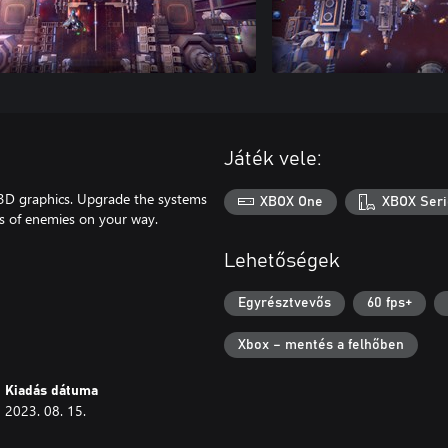
Játék vele:
n 3D graphics. Upgrade the systems
XBOX One
XBOX Seri
s of enemies on your way.
Lehetőségek
Egyrésztvevős
60 fps+
Xbox – mentés a felhőben
Kiadás dátuma
2023. 08. 15.