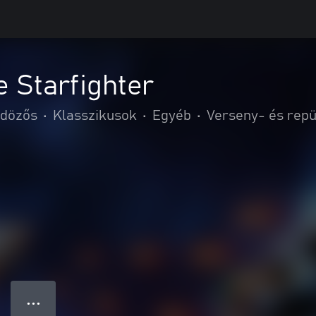
 Starfighter
ldözős
•
Klasszikusok
•
Egyéb
•
Verseny- és repü
● ● ●