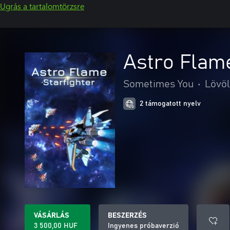
Ugrás a tartalomtörzsre
Astro Flame
Sometimes You
•
Lövö
2 támogatott nyelv
VÁSÁRLÁS
BESZERZÉS
3 500,00 HUF
Ingyenes próbaverzió