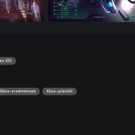
es X|S
Xbox-eredmények
Xbox-jelenlét