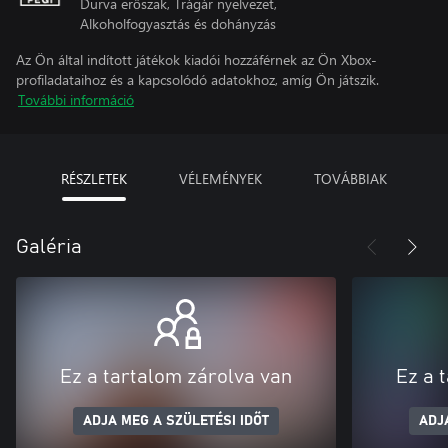
Durva erőszak, Trágár nyelvezet,
Alkoholfogyasztás és dohányzás
Az Ön által indított játékok kiadói hozzáférnek az Ön Xbox-
profiladataihoz és a kapcsolódó adatokhoz, amíg Ön játszik.
További információ
RÉSZLETEK
VÉLEMÉNYEK
TOVÁBBIAK
Galéria
Ez a tartalom zárolva van
Ez a 
ADJA MEG A SZÜLETÉSI IDŐT
ADJ