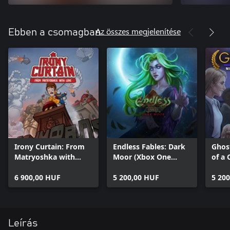
Az összes megjelenítése
Ebben a csomagban
Irony Curtain: From
Endless Fables: Dark
Ghos
Matryoshka with
Moor (Xbox One
of a
Love
Version)
Versi
6 900,00 HUF
5 200,00 HUF
5 20
Leírás