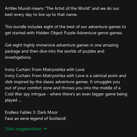
Artifex Mundi means “The Artist of the World” and we do our
best every day to live up to that name.
This bundle includes eight of the best of our adventure games to
get started with Hidden Object Puzzle Adventure genre games.
Get eight highly immersive adventure games in one amazing
package and then dive into the worlds of puzzles and
investigations.
Irony Curtain: From Matryoshka with Love
Irony Curtain: From Matryoshka with Love is a satirical point and
click inspired by the classic adventure games. It smuggles you
out of your comfort zone and throws you into the middle of a
Cold War spy intrigue - where there’s an even bigger game being
played …
Endless Fables 3: Dark Moor
Face an eerie legend of Scotland!
Több megjelenítése
Ghost Files 2: Memory of a Crime
Stop a series of terrible crimes!