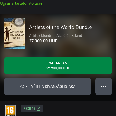
Ugrás a tartalomtörzsre
Artists of the World Bundle
Artifex Mundi
•
Akció és kaland
27 900,00 HUF
VÁSÁRLÁS
27 900,00 HUF
FELVÉTEL A KÍVÁNSÁGLISTÁRA
● ● ●
PEGI 16