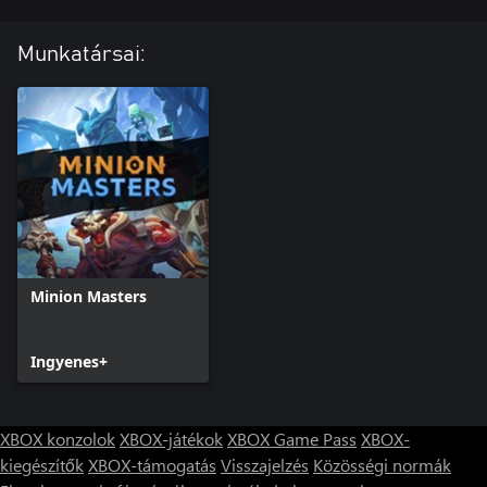
Munkatársai:
Minion Masters
Ingyenes+
XBOX konzolok
XBOX-játékok
XBOX Game Pass
XBOX-
kiegészítők
XBOX-támogatás
Visszajelzés
Közösségi normák