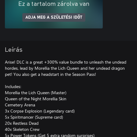
Ez a tartalom zárolva van
ADJA MEG A SZÜLETÉSI IDŐT
Leírás
Arise! DLC is a great +300% value bundle to unleash the undead
hordes, lead by Morellia the Lich Queen and her undead dragon
pet! You also get a headstart in the Season Pass!
Includes:
Morellia the Lich Queen (Master)
Queen of the Night Morellia Skin
Cemetery Arena
3x Corpse Explosion (Legendary card)
5x Spiritmancer (Supreme card)
20x Restless Dead
40x Skeleton Crew
5x Power Tokens (Get 5 extra random surprises)