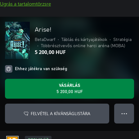
Ugrás a tartalomtörzsre
Arise!
BetaDwarf
•
Táblás és kártyajátékok
•
Stratégia
•
Többrésztvevős online harci aréna (MOBA)
5 200,00 HUF
Ehhez játékra van szükség
VÁSÁRLÁS
5 200,00 HUF
FELVÉTEL A KÍVÁNSÁGLISTÁRA
● ● ●