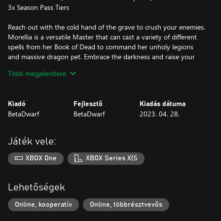
3x Season Pass Tiers
Reach out with the cold hand of the grave to crush your enemies.
Morellia is a versatile Master that can cast a variety of different
spells from her Book of Dead to command her unholy legions
and massive dragon pet. Embrace the darkness and raise your
undead army with Restless Dead, then explode their remains with
Több megjelenítése
Corpse Explosion!
With this DLC, you have the perfect kit to start your reign as
Kiadó
Fejlesztő
Kiadás dátuma
supreme necromancer!
BetaDwarf
BetaDwarf
2023. 04. 28.
Játék vele:
XBOX One
XBOX Series X|S
Lehetőségek
Online, kooperatív
Online, többrésztvevős