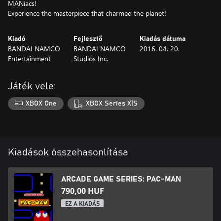
MANiacs!
Experience the masterpiece that charmed the planet!
Kiadó
Fejlesztő
Kiadás dátuma
BANDAI NAMCO
BANDAI NAMCO
2016. 04. 20.
Entertainment
Studios Inc.
Játék vele:
XBOX One
XBOX Series X|S
Kiadások összehasonlítása
ARCADE GAME SERIES: PAC-MAN
790,00 HUF
EZ A KIADÁS