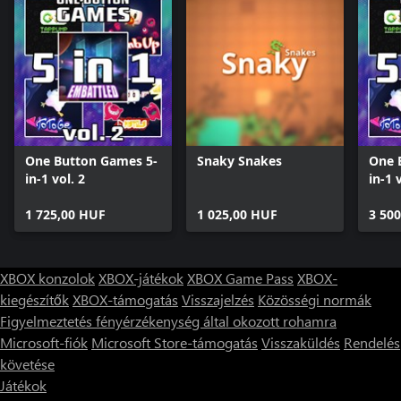
One Button Games 5-
Snaky Snakes
One 
in-1 vol. 2
in-1 
1 725,00 HUF
1 025,00 HUF
3 50
XBOX konzolok
XBOX-játékok
XBOX Game Pass
XBOX-
kiegészítők
XBOX-támogatás
Visszajelzés
Közösségi normák
Figyelmeztetés fényérzékenység által okozott rohamra
Microsoft-fiók
Microsoft Store-támogatás
Visszaküldés
Rendelés
követése
Játékok