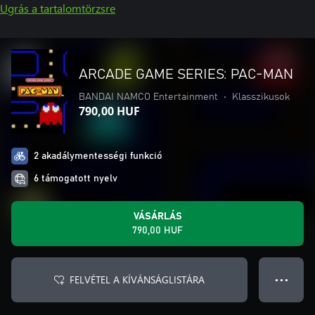
Ugrás a tartalomtörzsre
ARCADE GAME SERIES: PAC-MAN
BANDAI NAMCO Entertainment
•
Klasszikusok
790,00 HUF
2 akadálymentességi funkció
6 támogatott nyelv
VÁSÁRLÁS
790,00 HUF
FELVÉTEL A KÍVÁNSÁGLISTÁRA
● ● ●