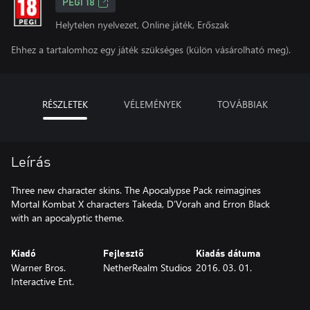
PEGI 18
Helytelen nyelvezet, Online játék, Erőszak
Ehhez a tartalomhoz egy játék szükséges (külön vásárolható meg).
RÉSZLETEK
VÉLEMÉNYEK
TOVÁBBIAK
Leírás
Three new character skins. The Apocalypse Pack reimagines
Mortal Kombat X characters Takeda, D’Vorah and Erron Black
with an apocalyptic theme.
Kiadó
Fejlesztő
Kiadás dátuma
Warner Bros.
NetherRealm Studios
2016. 03. 01.
Interactive Ent.