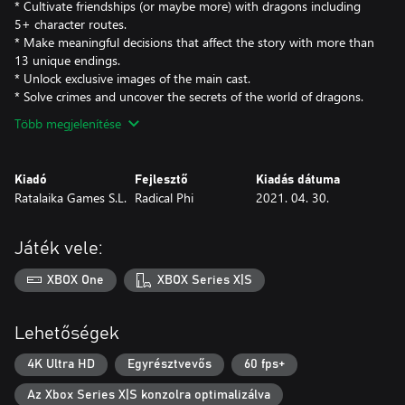
* Cultivate friendships (or maybe more) with dragons including
5+ character routes.
* Make meaningful decisions that affect the story with more than
13 unique endings.
* Unlock exclusive images of the main cast.
* Solve crimes and uncover the secrets of the world of dragons.
Több megjelenítése
Kiadó
Fejlesztő
Kiadás dátuma
Ratalaika Games S.L.
Radical Phi
2021. 04. 30.
Játék vele:
XBOX One
XBOX Series X|S
Lehetőségek
4K Ultra HD
Egyrésztvevős
60 fps+
Az Xbox Series X|S konzolra optimalizálva