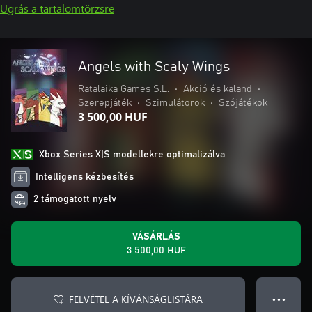
Ugrás a tartalomtörzsre
Angels with Scaly Wings
Ratalaika Games S.L.
•
Akció és kaland
•
Szerepjáték
•
Szimulátorok
•
Szójátékok
3 500,00 HUF
Xbox Series X|S modellekre optimalizálva
Intelligens kézbesítés
2 támogatott nyelv
VÁSÁRLÁS
3 500,00 HUF
FELVÉTEL A KÍVÁNSÁGLISTÁRA
● ● ●