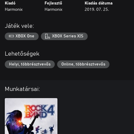
Kiadó
Fejlesztő
Kiadás dátuma
Harmonix
Harmonix
2019. 07. 25.
Játék vele:
XBOX One
XBOX Series X|S
Lehetőségek
Helyi, többrésztvevős
Online, többrésztvevős
Munkatársai: