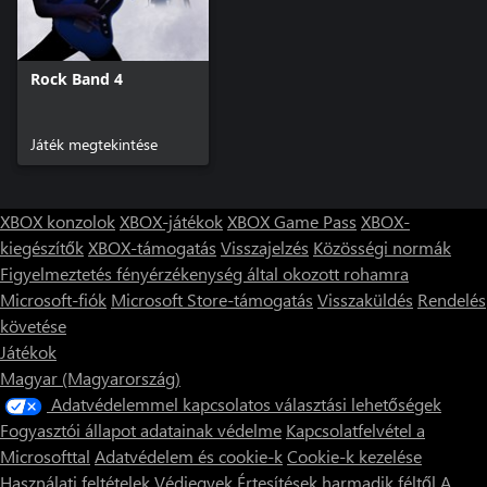
Rock Band 4
Játék megtekintése
XBOX konzolok
XBOX-játékok
XBOX Game Pass
XBOX-
kiegészítők
XBOX-támogatás
Visszajelzés
Közösségi normák
Figyelmeztetés fényérzékenység által okozott rohamra
Microsoft-fiók
Microsoft Store-támogatás
Visszaküldés
Rendelés
követése
Játékok
Magyar (Magyarország)
Adatvédelemmel kapcsolatos választási lehetőségek
Fogyasztói állapot adatainak védelme
Kapcsolatfelvétel a
Microsofttal
Adatvédelem és cookie-k
Cookie-k kezelése
Használati feltételek
Védjegyek
Értesítések harmadik féltől
A