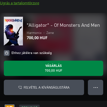
Ugrás a tartalomtörzsre
"Alligator" - Of Monsters And Men
Harmonix
•
Zene
700,00 HUF
Ehhez játékra van szükség
VÁSÁRLÁS
700,00 HUF
FELVÉTEL A KÍVÁNSÁGLISTÁRA
● ● ●