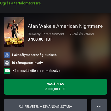
Ugrás a tartalomtörzsre
Alan Wake's American Nightmare
Remedy Entertainment
•
Akció és kaland
3 100,00 HUF
1 akadálymentességi funkció
10 támogatott nyelv
Kézi eszközökre optimalizálva
VÁSÁRLÁS
3 100,00 HUF
FELVÉTEL A KÍVÁNSÁGLISTÁRA
● ● ●