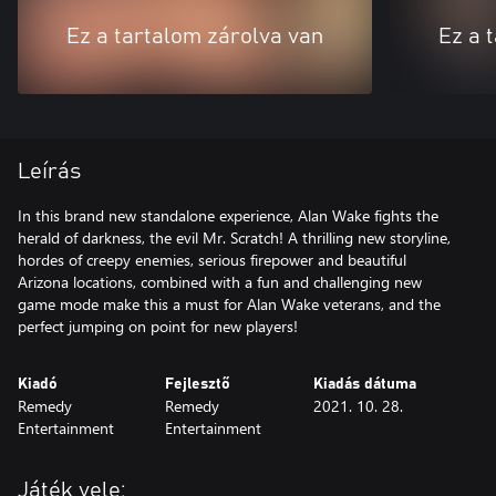
Ez a tartalom zárolva van
Ez a 
Leírás
In this brand new standalone experience, Alan Wake fights the
herald of darkness, the evil Mr. Scratch! A thrilling new storyline,
hordes of creepy enemies, serious firepower and beautiful
Arizona locations, combined with a fun and challenging new
game mode make this a must for Alan Wake veterans, and the
perfect jumping on point for new players!
Kiadó
Fejlesztő
Kiadás dátuma
Remedy
Remedy
2021. 10. 28.
Entertainment
Entertainment
Játék vele: