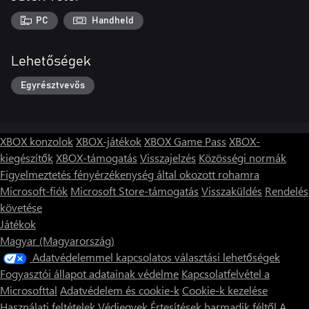
PC
Handheld
Lehetőségek
Egyrésztvevős
XBOX konzolok
XBOX-játékok
XBOX Game Pass
XBOX-
kiegészítők
XBOX-támogatás
Visszajelzés
Közösségi normák
Figyelmeztetés fényérzékenység által okozott rohamra
Microsoft-fiók
Microsoft Store-támogatás
Visszaküldés
Rendelés
követése
Játékok
Magyar (Magyarország)
Adatvédelemmel kapcsolatos választási lehetőségek
Fogyasztói állapot adatainak védelme
Kapcsolatfelvétel a
Microsofttal
Adatvédelem és cookie-k
Cookie-k kezelése
Használati feltételek
Védjegyek
Értesítések harmadik féltől
A