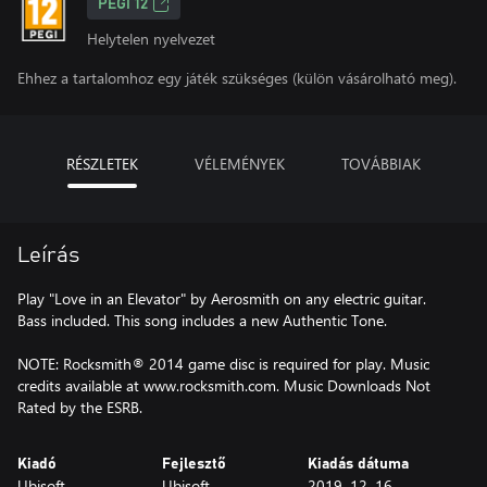
PEGI 12
Helytelen nyelvezet
Ehhez a tartalomhoz egy játék szükséges (külön vásárolható meg).
RÉSZLETEK
VÉLEMÉNYEK
TOVÁBBIAK
Leírás
Play "Love in an Elevator" by Aerosmith on any electric guitar.
Bass included. This song includes a new Authentic Tone.
NOTE: Rocksmith® 2014 game disc is required for play. Music
credits available at www.rocksmith.com. Music Downloads Not
Rated by the ESRB.
Kiadó
Fejlesztő
Kiadás dátuma
Ubisoft
Ubisoft
2019. 12. 16.