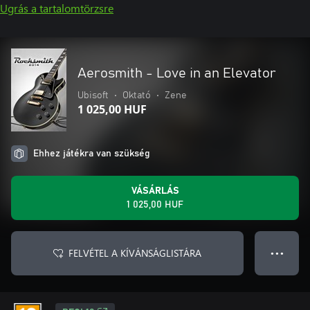
Ugrás a tartalomtörzsre
Aerosmith - Love in an Elevator
Ubisoft
•
Oktató
•
Zene
1 025,00 HUF
Ehhez játékra van szükség
VÁSÁRLÁS
1 025,00 HUF
FELVÉTEL A KÍVÁNSÁGLISTÁRA
● ● ●