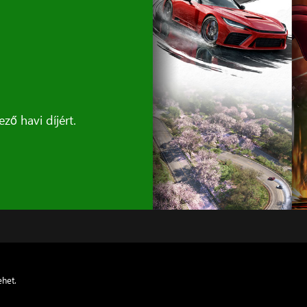
ző havi díjért.
ehet.