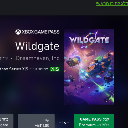
דלג לתוכן הראשי
Wildgate
Dreamhaven, Inc.
•
יריו
ממוטב עבור Xbox Series X|S
קבל GAME PASS
בחר מ
קנה
- או -
כלול ב- Premium
dgate
‪₪‎111.00‬+