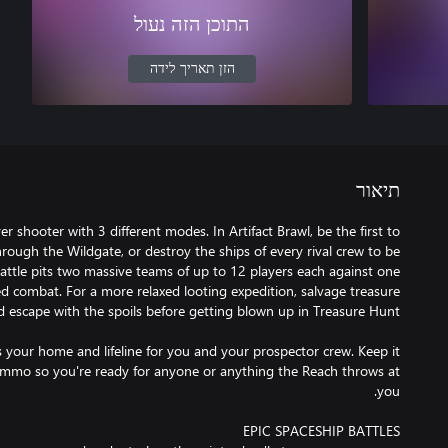
התוכן הזה נעול
הזן תאריך לידה
תיאור
r shooter with 3 different modes. In Artifact Brawl, be the first to
hrough the Wildgate, or destroy the ships of every rival crew to be
attle pits two massive teams of up to 12 players each against one
ed combat. For a more relaxed looting expedition, salvage treasure
s your home and lifeline for you and your prospector crew. Keep it
 ammo so you're ready for anyone or anything the Reach throws at