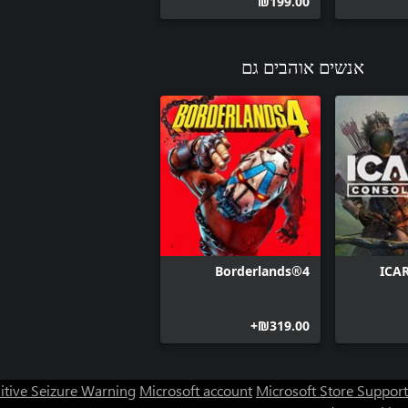
‪₪‎199.00‬
אנשים אוהבים גם
Borderlands®4
ICAR
‪₪‎319.00‬+
itive Seizure Warning
Microsoft account
Microsoft Store Support