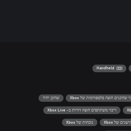
Handheld
י שחקנים חוצה פלטפורמות של Xbox
שחקן יחיד
ריבוי משתתפים‬‏‫ חוצה דורות ב- Xbox Live
ישגים של Xbox
נוכחות של Xbox