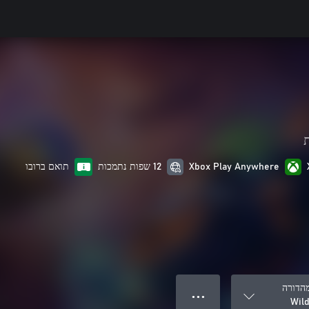
ת
Xbox Play Anywhere
12 שפות נתמכות
תואם ברובו
הדורה
● ● ●
Wil