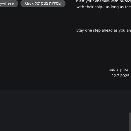
Blast your enemies with hi-tec
שמירות בענן של Xbox
nywhere
with their ship... as long as t
Stay one step ahead as you an
Choose from a variety of da
תאריך הפצה
22.7.2025
The Reach is a dangerous, unpred
wildest dreams. Navigate throug
lost caches of loot. Just make s