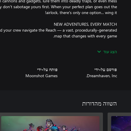
h cannons and gadgets, lure them into deadly traps, or even mess
hey don't sabotage yours first. When your perfect plan goes out the
d your crew navigate the Reach — a vast, procedurally-generated
הצג עוד
ring prospectors, each with their own abilities and tools. Whether
פורסם על-ידי
פותח על-ידי
Moonshot Games
Dreamhaven, Inc.
ictable place, filled with deadly hazards and treasure beyond your
h cosmic storms, battle space vermin, and plunder alien ruins for
ure you beat the other prospectors to the punch, or you'll fly away
empty-handed!
השווה מהדורות