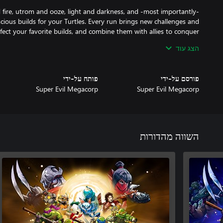
fire, utrom and ooze, light and darkness, and -most importantly-
cious builds for your Turtles. Every run brings new challenges and
fect your favorite builds, and combine them with allies to conquer
הצג עוד
פורסם על-ידי
פותח על-ידי
y Shredder, mysterious portals simultaneously appear across NYC.
Super Evil Megacorp
Super Evil Megacorp
g recovered artifacts for clues, the Turtles battle to recover their
 the Foot Clan. However, as the gang gets ever ​closer to Splinter’s
lance and tuning enhancements for PC, Splintered Fate promises to
השווה מהדורות
ADAPT, REPEAT portal loop. Be ready to restore peace to the city!