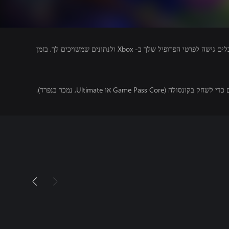
מפרסמים של משחקים שאתה מפעיל מקבלים גישה לפרטי הפרופיל שלך ב- Xbox ולנתונים שמשויכים לך, בזמן
Game Pas או Ultimate, נמכר בנפרד).