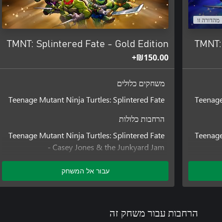
מהדורה זו
TMNT: Splintered Fate - Gold Edition
TMNT:
‪₪‎150.00‬+
משחקים כלולים
Teenage Mutant Ninja Turtles: Splintered Fate
Teenage
הרחבות כלולות
Teenage Mutant Ninja Turtles: Splintered Fate
Teenage
- Casey Jones & the Junkyard Jam
Teenage Mutant Ninja Turtles: Splintered Fate
- Metalhead Character DLC
עבור אל המשחק
Teenage Mutant Ninja Turtles: Splintered Fate
- Alopex Character DLC
הרחבות עבור משחק זה