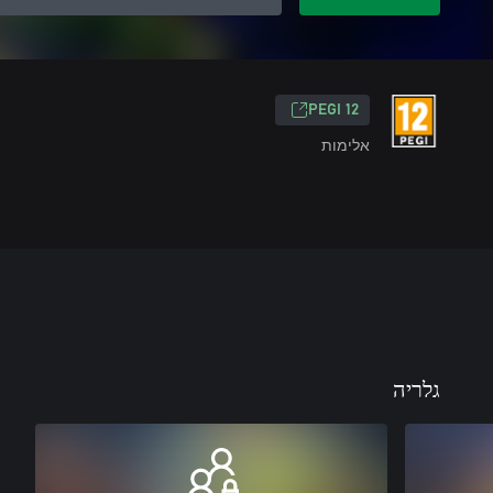
‎PEGI 12‎
אלימות
גלריה