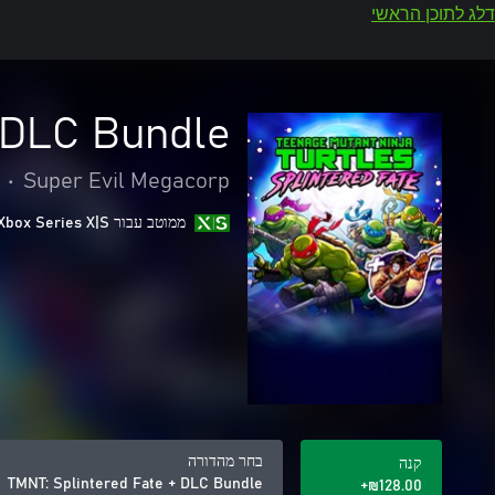
דלג לתוכן הראשי
+ DLC Bundle
•
Super Evil Megacorp
ממוטב עבור Xbox Series X|S
בחר מהדורה
קנה
TMNT: Splintered Fate + DLC Bundle
‪₪‎128.00‬+