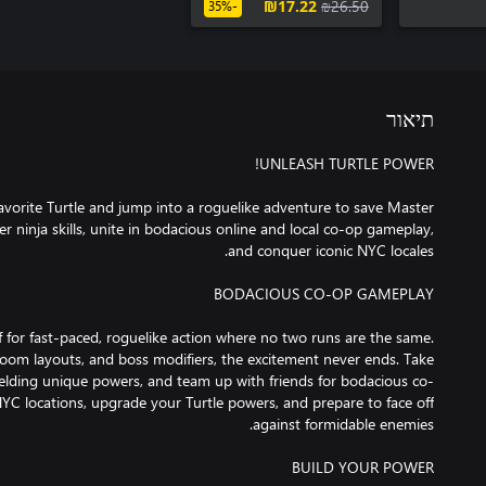
the Junkyard Jam
‪₪‎17.22‬
‪₪‎26.50‬
-35%
תיאור
favorite Turtle and jump into a roguelike adventure to save Master
er ninja skills, unite in bodacious online and local co-op gameplay,
lf for fast-paced, roguelike action where no two runs are the same.
om layouts, and boss modifiers, the excitement never ends. Take
 wielding unique powers, and team up with friends for bodacious co-
YC locations, upgrade your Turtle powers, and prepare to face off