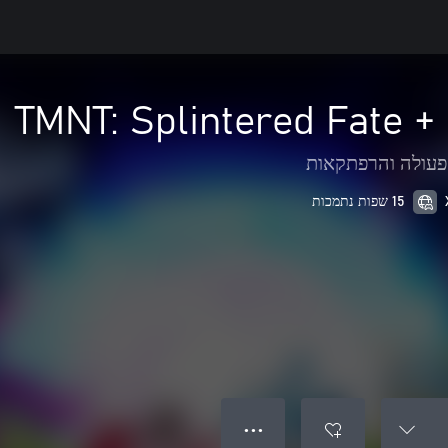
TMNT: Splintered Fate 
פעולה והרפתקאות
15 שפות נתמכות
● ● ●