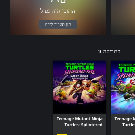
התוכן הזה נעול
הזן תאריך לידה
בחבילה זו
Teenage Mutant Ninja
Teenage 
Turtles: Splintered
Turtle
Fate - Casey Jones &