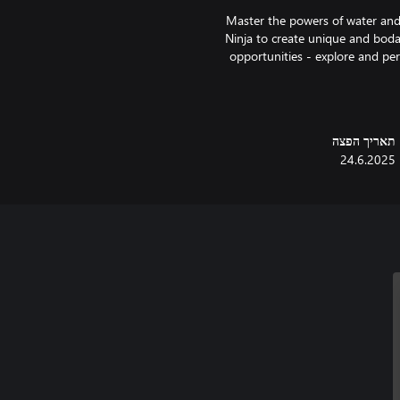
Master the powers of water and 
Ninja to create unique and boda
opportunities - explore and per
תאריך הפצה
When Splinter is kidnapped b
24.6.2025
With April and Metalhead analyzin
father from the clutches of
With additional settings, ba
keep you engaged in the FIGHT, 