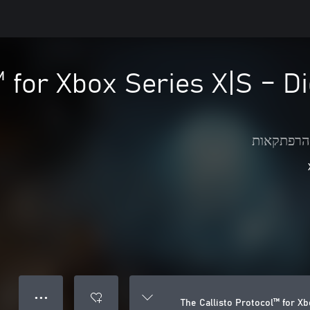
 for Xbox Series X|S – Di
הרפתקאות
● ● ●
The Callisto Protocol™ for Xb