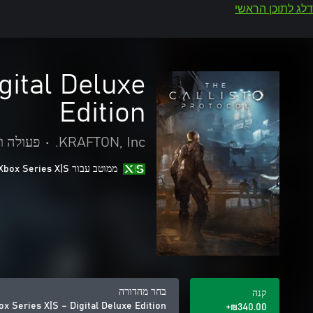
דלג לתוכן הראשי
gital Deluxe
Edition
KRAFTON, Inc.
•
פעולה ו
ממוטב עבור Xbox Series X|S
בחר מהדורה
קנה
ox Series X|S – Digital Deluxe Edition
‪₪‎340.00‬+