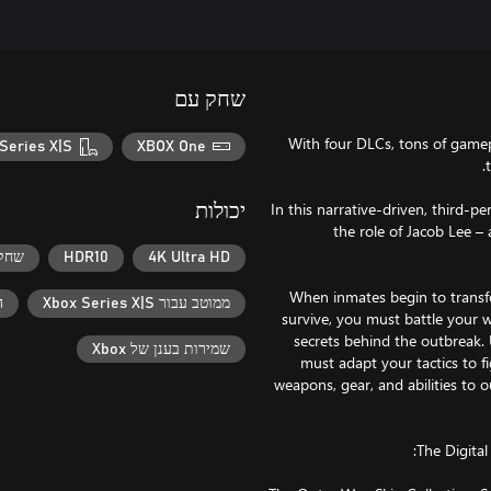
שחק עם
With four DLCs, tons of gamepl
Series X|S
XBOX One
In this narrative-driven, third-p
יכולות
the role of Jacob Lee –
4K Ultra HD
HDR10
שחקן
When inmates begin to transfo
ממוטב עבור Xbox Series X|S
ה
survive, you must battle your 
secrets behind the outbreak.
שמירות בענן של Xbox
must adapt your tactics to f
weapons, gear, and abilities to 