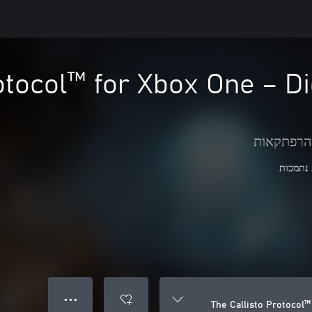
otocol™ for Xbox One – Di
הרפתקאות
● ● ●
The Callisto Protocol™