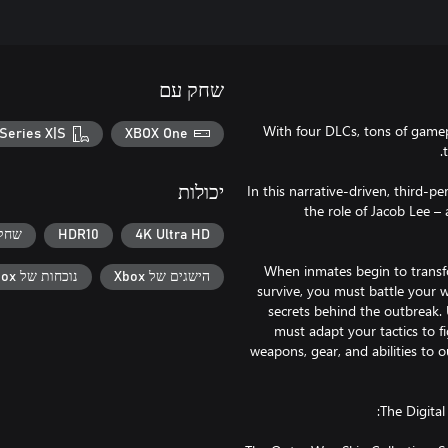
שחק עם
With four DLCs, tons of gamepl
Series X|S
XBOX One
In this narrative-driven, third-p
יכולות
the role of Jacob Lee –
4K Ultra HD
HDR10
שחקן
When inmates begin to transfo
הישגים של Xbox
נוכחות של Xbox
survive, you must battle your 
secrets behind the outbreak.
must adapt your tactics to f
weapons, gear, and abilities to 