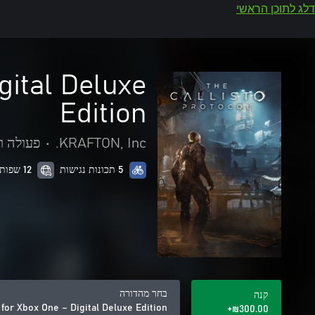
דלג לתוכן הראשי
gital Deluxe
Edition
KRAFTON, Inc.
•
פעולה ו
5 תכונות נגישות
12 שפות נתמכות
בחר מהדורה
קנה
 for Xbox One – Digital Deluxe Edition
‪₪‎300.00‬+