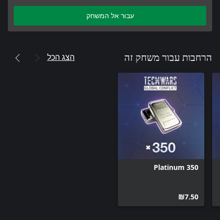
עבור אל המשחק
הצג הכל
הרחבות עבור משחק זה
350 Platinum
‪₪‎7.50‬