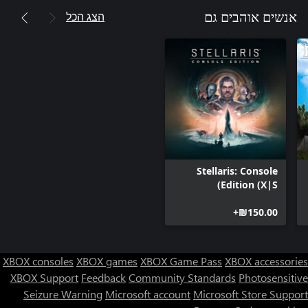
הצג הכל
אנשים אוהבים גם
Stellaris: Console
Edition (X|S)
‪₪‎150.00‬+
XBOX consoles
XBOX games
XBOX Game Pass
XBOX accessories
XBOX Support
Feedback
Community Standards
Photosensitive
Seizure Warning
Microsoft account
Microsoft Store Support