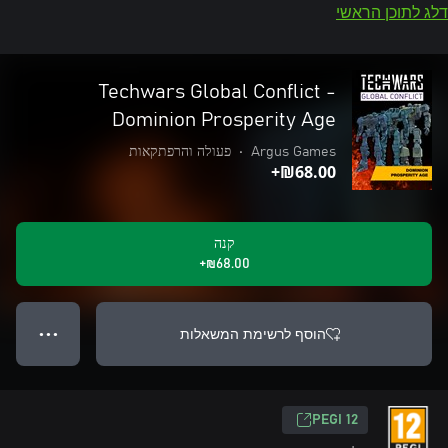
דלג לתוכן הראשי
Techwars Global Conflict -
Dominion Prosperity Age
Argus Games
•
פעולה והרפתקאות
‪₪‎68.00‬+
קנה
‪₪‎68.00‬+
הוסף לרשימת המשאלות
● ● ●
‎PEGI 12‎