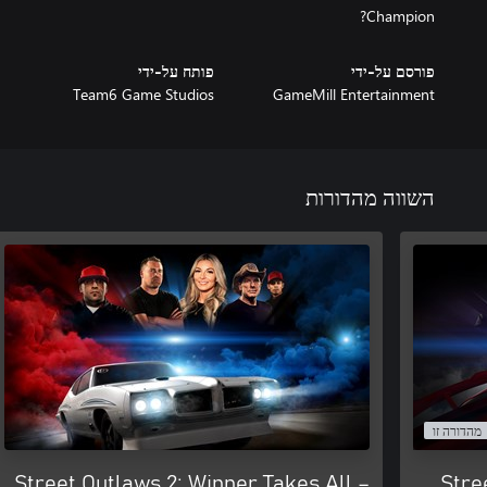
Champion?
פורסם על-ידי
פותח על-ידי
Team6 Game Studios
GameMill Entertainment
השווה מהדורות
מהדורה זו
Street Outlaws 2: Winner Takes All –
Stre