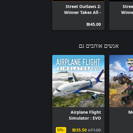
Street Outlaws 2:
Stree
Winner Takes All -
Winne
Skull Noir Bundle
Ryan M
‪₪‎45.00‬
אנשים אוהבים גם
Airplane Flight
M
Simulator : EVO
‪₪‎35.50‬
‪₪‎71.00‬
-50%