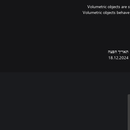
Volumetric objects are 
Volumetric objects behave l
Space Engineers is inspired
technology extrapolated 60 y
תאריך הפצה
Space Engineers concentrate
18.12.2024
survival shooter as well. We e
instead use their creativity and e
in space and on planets. 
- Survival – realisti