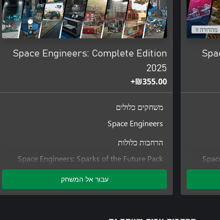
מהדורה זו
Space Engineers: Complete Edition
Spac
2025
‪₪‎355.00‬+
with action-packed gameplay, while the majority of Space Engineers
משחקים כלולים
Space Engineers
הרחבות כלולות
Space Engineers: Sparks of the Future Pack
Space
Space Engineers: Apex Survival Pack
עבור אל המשחק
Space Engineers: Automatons
Space Engineers: Contact Pack
 number of ships and stations to the game world; discover, explore,
Space Engineers: Core Systems Pack
Space Engineers: Decorative Pack #1