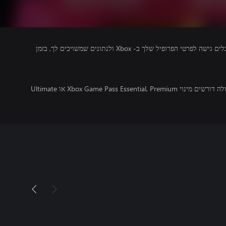
מפרסמים של משחקים שאתה מפעיל מקבלים גישה לפרטי הפרופיל שלך ב- Xbox ולנתונים שמשויכים לך, בזמן
משחקים מרובי משתתפים מקוונים בקונסולה דורשים מינוי Xbox Game Pass Essential, Premium או Ultimate