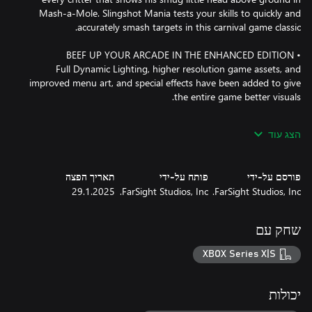
Mash-a-Mole. Slingshot Mania tests your skills to quickly and
Full Dynamic Lighting, higher resolution game assets, and
improved menu art, and special effects have been added to give
הצג עוד
Go for the record! Practice your skills in Single Player modes and
challenge your own high scores and the leaderboard to unlock
פורסם על-ידי
פותח על-ידי
תאריך הפצה
29.1.2025
FarSight Studios, Inc.
FarSight Studios, Inc.
שחק עם
XBOX Series X|S
יכולות