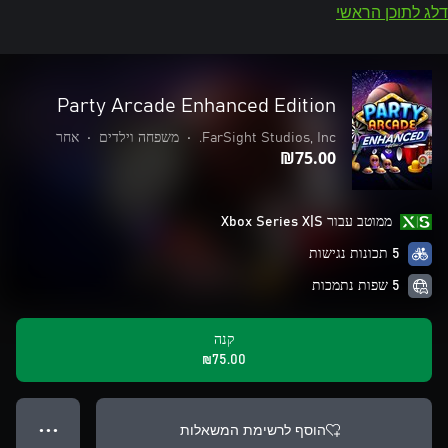
דלג לתוכן הראשי
Party Arcade Enhanced Edition
FarSight Studios, Inc.
•
משפחה וילדים
•
אחר
‪₪‎75.00‬
ממוטב עבור Xbox Series X|S
5 תכונות נגישות
5 שפות נתמכות
קנה
‪₪‎75.00‬
הוסף לרשימת המשאלות
● ● ●