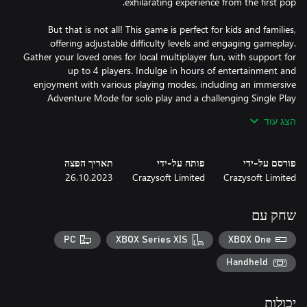
But that is not all! This game is perfect for kids and families,
offering adjustable difficulty levels and engaging gameplay.
Gather your loved ones for local multiplayer fun, with support for
up to 4 players. Indulge in hours of entertainment and
enjoyment with various playing modes, including an immersive
Adventure Mode for solo play and a challenging Single Play
הצג עוד
Experience stunning visuals and smooth gameplay with full
optimization for UHD 4K screens and up to 120FPS. Every
פורסם על-ידי
פותח על-ידי
תאריך הפצה
colorful candy and exhilarating moment will come to life before
26.10.2023
Crazysoft Limited
Crazysoft Limited
So why wait? Embark on Boldy's sweetest adventure in "Paintball
שחק עם
3 - Candy Match Factory"! Help him fix the candy factory and
enjoy a delightful blast of match 3 puzzle fun!
PC
XBOX Series X|S
XBOX One
Handheld
יכולות