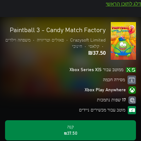
דלג לתוכן הראשי
Paintball 3 - Candy Match Factory
Crazysoft Limited
•
פאזלים וטריוויה
•
משפחה וילדים
•
קלאסי
•
חינוכי
‪₪‎37.50‬
ממוטב עבור Xbox Series X|S
מסירה חכמה
Xbox Play Anywhere
17 שפות נתמכות
מוטב עבור מכשירים ניידים
קנה
‪₪‎37.50‬