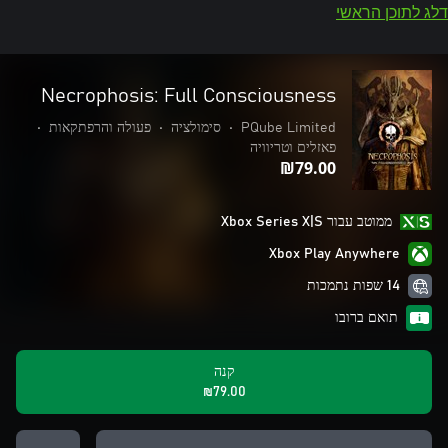
דלג לתוכן הראשי
Necrophosis: Full Consciousness
PQube Limited
•
סימולציה
•
פעולה והרפתקאות
•
פאזלים וטריוויה
‪₪‎79.00‬
ממוטב עבור Xbox Series X|S
Xbox Play Anywhere
14 שפות נתמכות
תואם ברובו
קנה
‪₪‎79.00‬