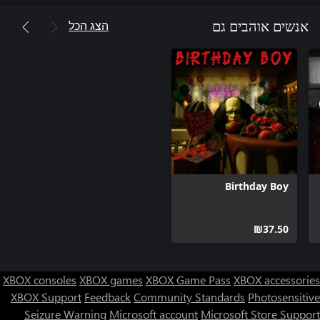
הצג הכל
אנשים אוהבים גם
Birthday Boy
‪₪‎37.50‬
XBOX consoles
XBOX games
XBOX Game Pass
XBOX accessories
XBOX Support
Feedback
Community Standards
Photosensitive
Seizure Warning
Microsoft account
Microsoft Store Support