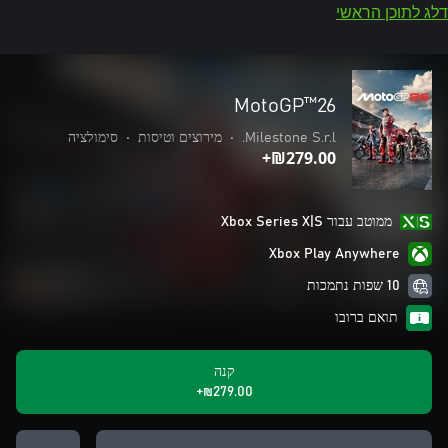
דלג לתוכן הראשי
MotoGP™26
Milestone S.r.l.
•
מירוצים וטיסות
•
סימולציה
‪₪‎279.00‬+
ממוטב עבור Xbox Series X|S
Xbox Play Anywhere
10 שפות נתמכות
תואם ברובו
קנה
‪₪‎279.00‬+