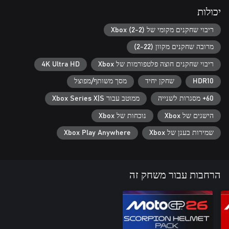
יכולות
Compete online with full cross-play* and race on a full grid of up
ריבוי שחקנים מקומי של Xbox (2-2)
to 22 riders in new online lobbies. Customise your look with
מרובה שחקנים מקוון (2-22)
ריבוי שחקנים חוצה פלטפורמות של Xbox
4K Ultra HD
*Nintendo platforms excluded
HDR10
שחקן יחיד
מסך משותף/מפוצל
60+ מסגרות לשנייה
ממוטב עבור Xbox Series X|S
הישגים של Xbox
נוכחות של Xbox
שמירות בענן של Xbox
Xbox Play Anywhere
הרחבות עבור משחק זה