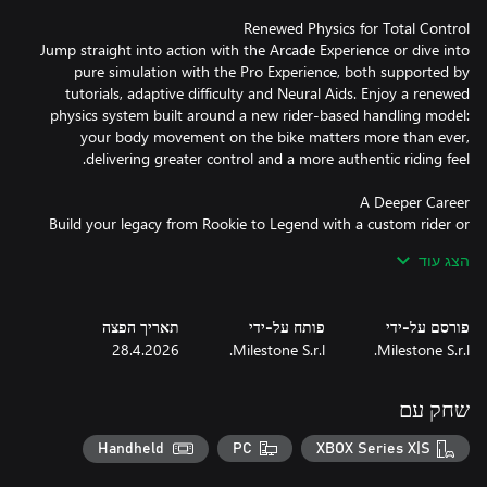
Jump straight into action with the Arcade Experience or dive into
pure simulation with the Pro Experience, both supported by
tutorials, adaptive difficulty and Neural Aids. Enjoy a renewed
physics system built around a new rider-based handling model:
your body movement on the bike matters more than ever,
Build your legacy from Rookie to Legend with a custom rider or
relive and reshape the career of an official MotoGP™ star. Your
הצג עוד
journey evolves season after season through contract
negotiations, rider market dynamics and press conferences that
shape your future. Your words to the media influence upcoming
פורסם על-ידי
פותח על-ידי
תאריך הפצה
challenges, while your collaboration with teams drives bike
28.4.2026
Milestone S.r.l.
Milestone S.r.l.
שחק עם
Step away from the paddock and explore new ways to ride. Train
with the Motard, Flat Track and Minibike disciplines, or hit the
Handheld
PC
XBOX Series X|S
circuit with Production Bikes, models featured in single-brand