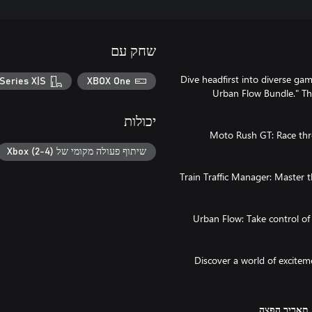
שחק עם
Dive headfirst into diverse ga
Series X|S
XBOX One
Urban Flow Bundle." This
יכולות
Moto Rush GT: Race thro
שיתוף פעולה מקומי של Xbox (2-4)
Train Traffic Manager: Master t
Urban Flow: Take control of 
Discover a world of excitem
תאריך הפצה