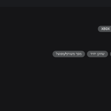
XBOX 
שחקן יחיד
מסך משותף/מפוצל