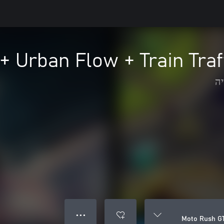
+ Urban Flow + Train Tra
יה
● ● ●
Moto Rush GT