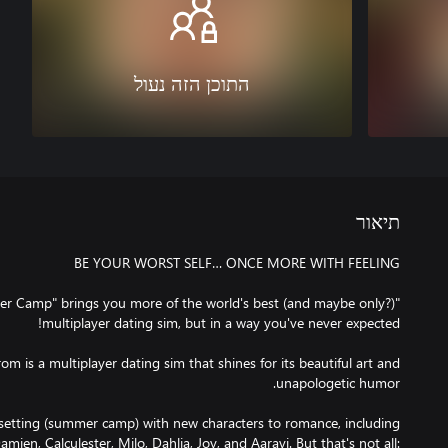
התוכן הזה נעול
תיאור
er Camp" brings you more of the world's best (and maybe only?)
om is a multiplayer dating sim that shines for its beautiful art and
 setting (summer camp) with new characters to romance, including
mien, Calculester, Milo, Dahlia, Joy, and Aaravi. But that's not all: