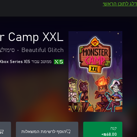
דלג לתוכן הראשי
er Camp XXL
Beautiful Glitch
•
סימולצ
ממוטב עבור Xbox Series X|S
קנה
הוסף לרשימת המשאלות
‪₪‎68.00‬+