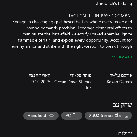
Engage in challenging grid-based battles where every move and
combo demands precision. Leverage elemental effects to
manipulate the battlefield - electrify soaked enemies, ignite
flammable terrain, and exploit every opportunity. Account for
enemy armor and strike with the right weapon to break through
and gain the advantage. Build devastating skill synergies, control
הצג עוד
פורסם על-ידי
פותח על-ידי
תאריך הפצה
Recruit allies and build a squad of 5 from 9 versatile characters -
9.10.2025
Ocean Drive Studio,
Kakao Games
each blending multiple combat roles with unique skills, weapon
Inc.
sets, and personalities. As you level up, earn and upgrade over
200 skills to create deadly team compositions and game-winning
builds. Experiment with different squads and strategies every run
שחק עם
Handheld
PC
XBOX Series X|S
No two runs are the same. Choose your path across a winding
map full of random events, hidden rewards, and dangerous
יכולות