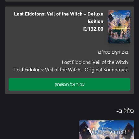
to push your wits to the limit.
Lost Eidolons: Veil of the Witch - Deluxe
Edition
‪₪‎132.00‬
משחקים כלולים
Lost Eidolons: Veil of the Witch
Lost Eidolons: Veil of the Witch - Original Soundtrack
עבור אל המשחק
כלול ב-