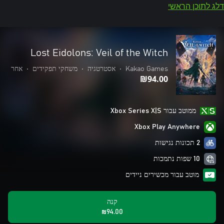
דלג לתוכן הראשי
Lost Eidolons: Veil of the Witch
Kakao Games
•
אסטרטגיה
•
משחקי תפקידים
•
אחר
‪₪‎94.00‬
ממוטב עבור Xbox Series X|S
Xbox Play Anywhere
2 תכונות נגישות
10 שפות נתמכות
מוטב עבור מכשירים ניידים
קנה
‪₪‎94.00‬