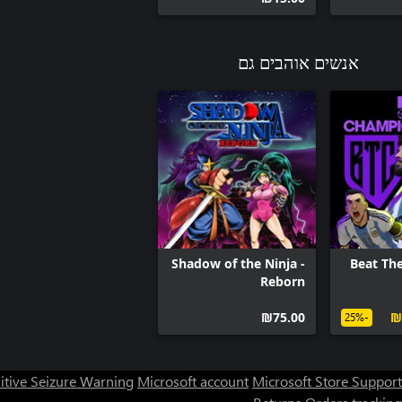
אנשים אוהבים גם
Shadow of the Ninja -
Beat Th
Reborn
‪₪‎75.00‬
‪₪
-25%
itive Seizure Warning
Microsoft account
Microsoft Store Support