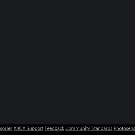
sories
XBOX Support
Feedback
Community Standards
Photosens