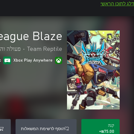
דלג לתוכן הראשי
eague Blaze
Team Reptile
•
פעולה וה
Xbox Play Anywhere
מ
קנה
הוסף לרשימת המשאלות
‪₪‎75.00‬+