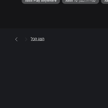
שמירות בענן של Xbox
Xbox Play Anywhere
הצג הכל