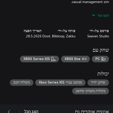
Minami Lane is a small, wholesome management game set on a
הצג עוד
Japanese-inspired street. Create and manage your own street,
make sure everyone is happy, and watch the villagers live their
lives!
פורסם על-ידי
פותח על-ידי
תאריך הפצה
28.5.2026
Doot, Blibloop, Zakku
Seaven Studio
שחק עם
XBOX Series X|S
XBOX One
PC
יכולות
שחקן יחיד
ממוטב עבור Xbox Series X|S
משלוח חכם
מקלדת משחקי מחשב
הצג הכל
אנשים אוהבים גם