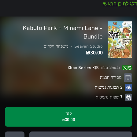
דלג לתוכן הראשי
Kabuto Park + Minami Lane -
Bundle
Seaven Studio
•
משפחה וילדים
‪₪‎30.00‬
ממוטב עבור Xbox Series X|S
מסירה חכמה
2 תכונות נגישות
7 שפות נתמכות
קנה
‪₪‎30.00‬