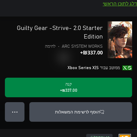
דלג לתוכן הראשי
Guilty Gear -Strive- 2.0 Starter
Edition
ARC SYSTEM WORKS
•
לחימה
‪₪‎337.00‬+
ממוטב עבור Xbox Series X|S
קנה
‪₪‎337.00‬+
הוסף לרשימת המשאלות
● ● ●