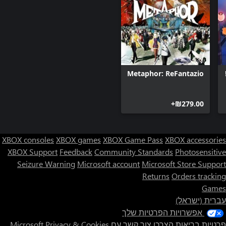
Metaphor: ReFantazio
‪₪‎279.00‬+
XBOX consoles
XBOX games
XBOX Game Pass
XBOX accessories
XBOX Support
Feedback
Community Standards
Photosensitive
Seizure Warning
Microsoft account
Microsoft Store Support
Returns
Orders tracking
Games
עברית (ישראל)
אפשרויות הפרטיות שלך
פרטיות בריאות הצרכן
צור קשר עם Microsoft
Privacy & Cookies