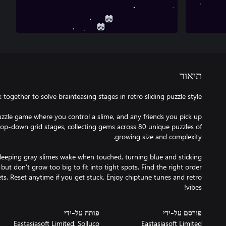
תיאור
uzzle game where you control a slime, and any friends you pick up
p-down grid stages, collecting gems across 80 unique puzzles of
leeping gray slimes wake when touched, turning blue and sticking
 but don’t grow too big to fit into tight spots. Find the right order
ts. Reset anytime if you get stuck. Enjoy chiptune tunes and retro
vibes!
פורסם על-ידי
פותח על-ידי
Eastasiasoft Limited, Solluco
Eastasiasoft Limited