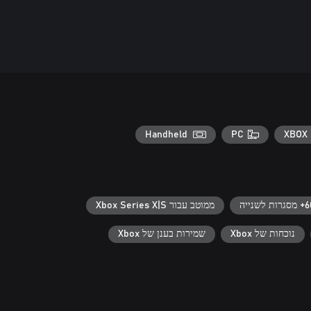
Handheld
PC
XBOX 
רות לשנייה
ממוטב עבור Xbox Series X|S
נוכחות של Xbox
שמירות בענן של Xbox