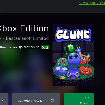
דלג לתוכן הראשי
Xbox Edition
Eastasiasoft Limited
•
פ
ממוטב עבור Xbox Series X|S
קנה
הוסף לרשימת המשאלות
‪₪‎19.00‬