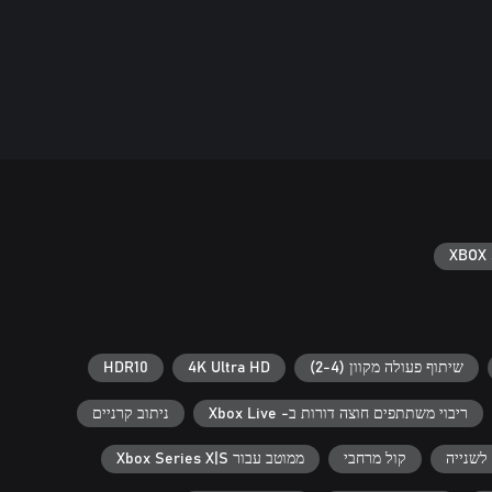
XBOX 
שיתוף פעולה מקוון (2-4)
4K Ultra HD
HDR10
ריבוי משתתפים‬‏‫ חוצה דורות ב- Xbox Live
ניתוב קרניים
קול מרחבי
ממוטב עבור Xbox Series X|S