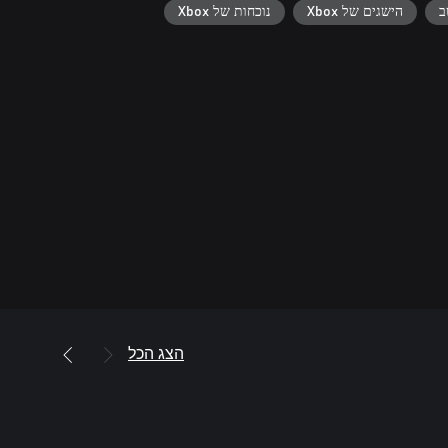
ב
הישגים של Xbox
נוכחות של Xbox
הצג הכל