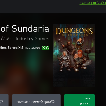
דלג לתוכן הראשי
of Sundaria
Industry Games
•
פעולה
ממוטב עבור Xbox Series X|S
קנה
הוסף לרשימת המשאלות
‪₪‎37.50‬