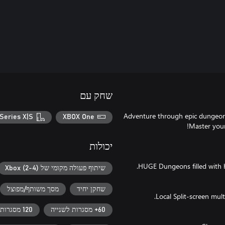
שחק עם
Adventure through epic dungeons 
Series X|S
XBOX One
יכולות
שיתוף פעולה מקומי של Xbox (2-4)
שחקן יחיד
מסך משותף/מפוצל
60+ מסגרות לשנייה
120 מסגרות לשנייה