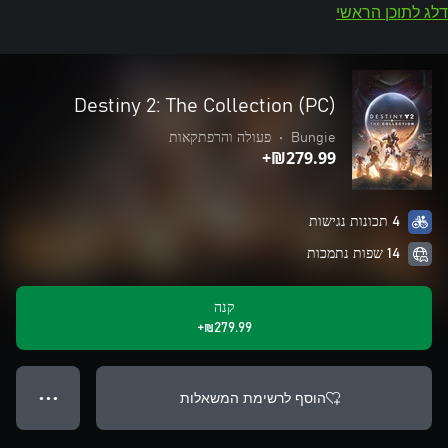
דלג לתוכן הראשי
Destiny 2: The Collection (PC)
Bungie
•
פעולה והרפתקאות
‪₪‎279.99‬+
4 תכונות נגישות
14 שפות נתמכות
קנה
‪₪‎279.99‬+
הוסף לרשימת המשאלות
● ● ●