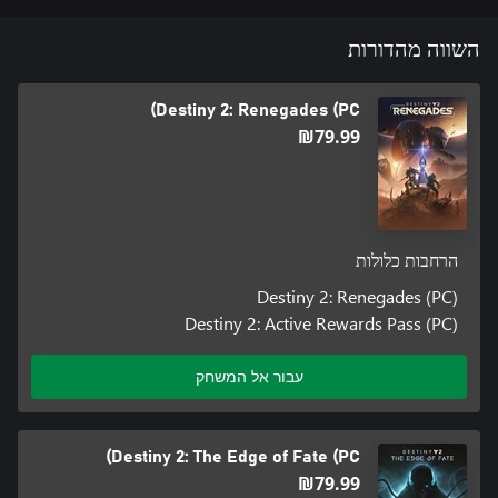
השווה מהדורות
***The Vault of Glass Raid, Crota’s End Raid, King’s Fall Raid, and
Destiny 2: Renegades (PC)
‪₪‎79.99‬
105 GB hard drive storage space required as of November 10,
2020. Subject to change. Requires broadband internet. After
November 10, 2020 see www.destinythegame.com/size-
הרחבות כלולות
Destiny 2 may contain flashing patterns and images that may
Destiny 2: Renegades (PC)
produce adverse effects for a small percentage of people sensitive
Destiny 2: Active Rewards Pass (PC)
Bungie, Inc. makes no guarantee regarding the availability of
עבור אל המשחק
online play or features and may modify or discontinue online
services with reasonable notice at any time. Using the software
constitutes acceptance of the Destiny Software License
Destiny 2: The Edge of Fate (PC)
‪₪‎79.99‬