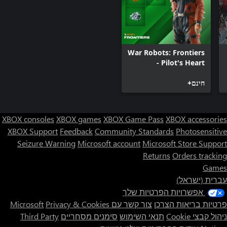
War Robots: Frontiers
- Pilot's Heart
חינם+
XBOX consoles
XBOX games
XBOX Game Pass
XBOX accessories
XBOX Support
Feedback
Community Standards
Photosensitive
Seizure Warning
Microsoft account
Microsoft Store Support
Returns
Orders tracking
Games
עברית (ישראל)
אפשרויות הפרטיות שלך
פרטיות בריאות הצרכן
צור קשר עם Microsoft
Privacy & Cookies
ניהול קבצי Cookie
תנאי השימוש
סימנים מסחריים
Third Party