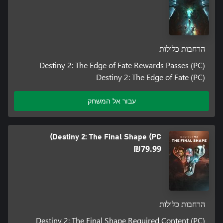
© 2026 Bungie, Inc. All rights reserved. Destiny, the Destiny
Logo, Bungie and the Bungie Logo are trademarks of Bungie, Inc.
Published and distributed by Bungie, Inc.
הרחבות כלולות
Destiny 2: The Edge of Fate Rewards Passes (PC)
Destiny 2: The Edge of Fate (PC)
עבור אל המשחק
Destiny 2: The Final Shape (PC)
‪₪‎79.99‬
הרחבות כלולות
Destiny 2: The Final Shape Required Content (PC)