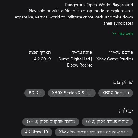
• Play solo or with a friend in co-op mode to explore an
expansive, vertical world to infiltrate crime lords and take down
הצג עוד
• Lure vindictive crime lords out of hiding by completing
objectives, attacking criminal operations and taking out high-
פורסם על-ידי
פותח על-ידי
תאריך הפצה
14.2.2019
Sumo Digital Ltd |
Xbox Game Studios
Elbow Rocket
• Crackdown 3 includes the all-new “Wrecking Zone” – an
explosive competition with unique modes where destruction is
שחק עם
PC
XBOX Series X|S
XBOX One
***Game Pass Core membership required for online multiplayer
on Xbox One (sold separately). Play on one device at a time. PC
hardware requirements may vary for games on Windows 10.
יכולות
Enhanced features for Xbox One X subject to release of a content
update. Games information at xbox.com/enhanced. Specific
שיתוף פעולה מקוון (2-2)
מרובה שחקנים מקוון (8-10)
enhancements vary by game.
ריבוי שחקנים חוצה פלטפורמות של Xbox
4K Ultra HD