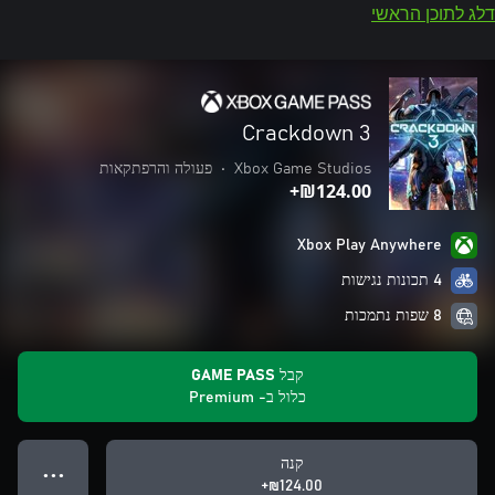
דלג לתוכן הראשי
Crackdown 3
Xbox Game Studios
•
פעולה והרפתקאות
‪₪‎124.00‬+
Xbox Play Anywhere
4 תכונות נגישות
8 שפות נתמכות
קבל GAME PASS
כלול ב- Premium
קנה
● ● ●
‪₪‎124.00‬+