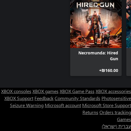
Necromunda: Hired
Gun
‪₪‎160.00‬+
XBOX consoles
XBOX games
XBOX Game Pass
XBOX accessories
XBOX Support
Feedback
Community Standards
Photosensitive
Seizure Warning
Microsoft account
Microsoft Store Support
Returns
Orders tracking
Games
עברית (ישראל)