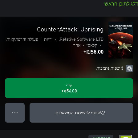
דלג לתוכן הראשי
CounterAttack: Uprising
Relative Software LTD.
•
יריות
•
פעולה והרפתקאות
•
קלאסי
•
אחר
‪₪‎56.00‬+
3 שפות נתמכות
קנה
‪₪‎56.00‬+
הוסף לרשימת המשאלות
● ● ●