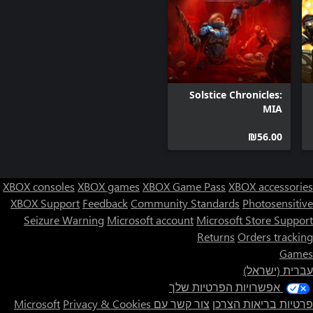
Solstice Chronicles:
MIA
‪₪‎56.00‬
XBOX consoles
XBOX games
XBOX Game Pass
XBOX accessories
XBOX Support
Feedback
Community Standards
Photosensitive
Seizure Warning
Microsoft account
Microsoft Store Support
Returns
Orders tracking
Games
עברית (ישראל)
אפשרויות הפרטיות שלך
פרטיות בריאות הצרכן
צור קשר עם Microsoft
Privacy & Cookies