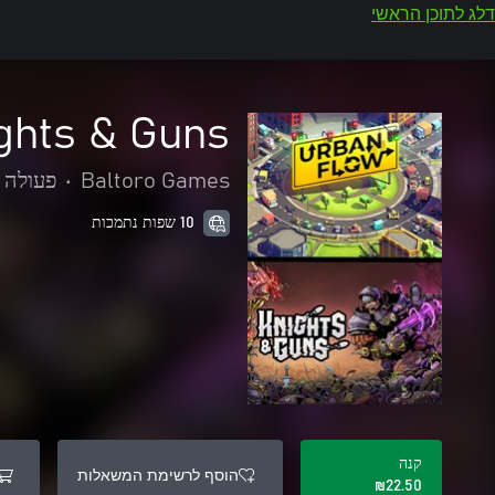
דלג לתוכן הראשי
ghts & Guns
Baltoro Games
•
פעולה 
10 שפות נתמכות
קנה
הוסף לרשימת המשאלות
‪₪‎22.50‬