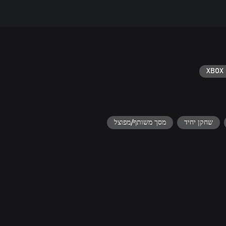
XBOX 
שחקן יחיד
מסך משותף/מפוצל