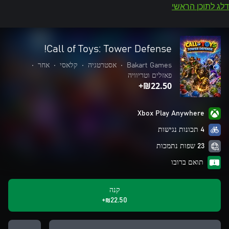
דלג לתוכן הראשי
Call of Toys: Tower Defense!
Bakart Games
•
אסטרטגיה
•
קלאסי
•
אחר
•
פאזלים וטריוויה
‪₪‎22.50‬+
Xbox Play Anywhere
4 תכונות נגישות
23 שפות נתמכות
תואם ברובו
קנה
‪₪‎22.50‬+