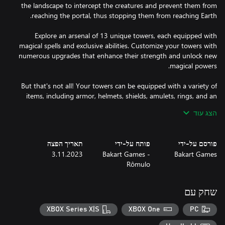
the landscape to intercept the creatures and prevent them from
Explore an arsenal of 13 unique towers, each equipped with
magical spells and exclusive abilities. Customize your towers with
numerous upgrades that enhance their strength and unlock new
But that's not all! Your towers can be equipped with a variety of
items, including armor, helmets, shields, amulets, rings, and an
impressive selection of weapons such as swords, axes, hammers,
הצג עוד
With each defended wave of attacks, you accumulate gold and
פורסם על-ידי
פותח על-ידי
תאריך הפצה
precious items, essential for improving your defense and
3.11.2023
Bakart Games -
Bakart Games
Rômulo
שחק עם
• Campaign Mode: Embark on a solo journey with 40 challenging
XBOX Series X|S
XBOX One
PC
• Duel against the Machine: Test your skills at various difficulty