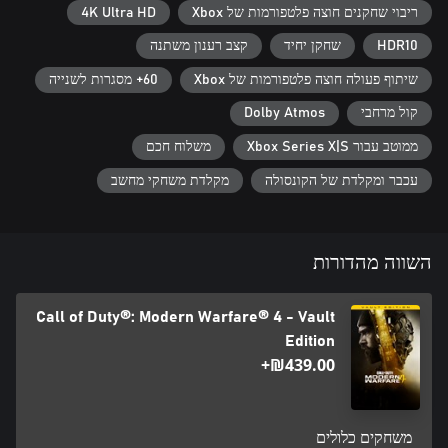
ריבוי שחקנים חוצה פלטפורמות של Xbox
4K Ultra HD
HDR10
שחקן יחיד
קצב רענון משתנה
שיתוף פעולה חוצה פלטפורמות של Xbox
60+ מסגרות לשנייה
קול מרחבי
Dolby Atmos
ממוטב עבור Xbox Series X|S
משלוח חכם
עכבר ומקלדת של הקונסולה
מקלדת משחקי מחשב
השווה מהדורות
Call of Duty®: Modern Warfare® 4 - Vault
Edition
‪₪‎439.00‬+
משחקים כלולים