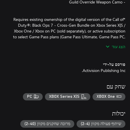
*Requires existing ownership of the digital version of the Call of
Duty®: Black Ops 7 - Cross-Gen Bundle on Xbox Series X|S /
Xbox One / Xbox on PC (sold separately), or active subscription
to select Game Pass plans (Game Pass Ultimate, Game Pass PC,
הצג עוד
**Battle Pass / BlackCell redemption applies to one Season of
פורסם על-ידי
Activision Publishing Inc.
©/TM/® 2025-2026 Activision Publishing, Inc. This product
שחק עם
contains software technology licensed from Id Software ('Id
Technology'). Id Technology © 1999-2026 Id Software, Inc.
PC
XBOX Series X|S
XBOX One
יכולות
שיתוף פעולה מקוון (2-4)
מרובה שחקנים מקוון (2-40)