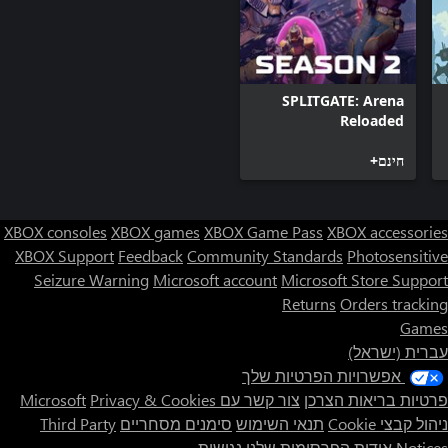
SPLITGATE: Arena
Reloaded
חינם+
XBOX consoles
XBOX games
XBOX Game Pass
XBOX accessories
XBOX Support
Feedback
Community Standards
Photosensitive
Seizure Warning
Microsoft account
Microsoft Store Support
Returns
Orders tracking
Games
עברית (ישראל)
אפשרויות הפרטיות שלך
פרטיות בריאות הצרכן
צור קשר עם Microsoft
Privacy & Cookies
ניהול קבצי Cookie
תנאי השימוש
סימנים מסחריים
Third Party
Notices
אודות הפרסומות שלנו
נגישות